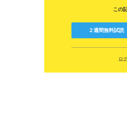
この
２週間無料試読
ロ