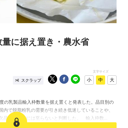
数量に据え置き・農水省
文字サイズ
小
中
大
スクラップ
度の乳製品輸入枠数量を据え置くと発表した。品目別の
国内で脱脂粉乳の需要が引き続き低迷していることや、
品するまでには至らないと判断した。 輸入枠数...