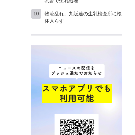
乳舎で生乳処理
物流乱れ、九販連の生乳検査所に検
体入らず