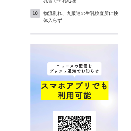
乳舎で生乳処理
物流乱れ、九販連の生乳検査所に検
体入らず