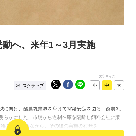
動へ、来年1～3月実施
文字サイズ
小
中
大
スクラップ
減に向け、酪農乳業界を挙げて需給安定を図る「酪農乳
明らかにした。市場から過剰在庫を隔離し飼料会社に販
需給の動向をみながら、その後の実施の有無を...