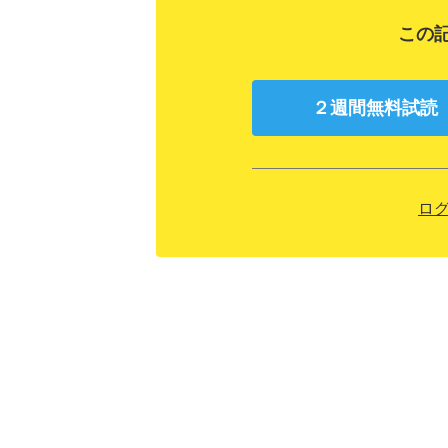
この
２週間無料試読
ロ