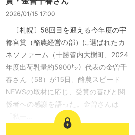
賞・金曽千春さん
2026/01/15 17:00
〔札幌〕58回目を迎える今年度の宇
都宮賞（酪農経営の部）に選ばれたカ
ネソファーム（十勝管内大樹町、2024
年度出荷乳量約5900㌧）代表の金曽千
春さん（58）が15日、酪農スピード
NEWSの取材に応じ、受賞の喜びと関
係者への感謝を語った。金曽さんは
「私一...